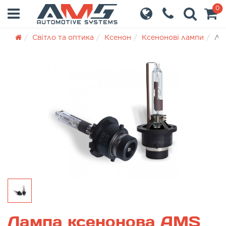
0
Світло та оптика
Ксенон
Ксенонові лампи
Ла
Лампа ксенонова AMS