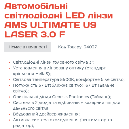
Автомобільні
світлодіодні LED лінзи
AMS ULTIMATE U9
LASER 3.0 F
Немає в наявності
Код Товару:
34037
Світлодіодні лінзи головного світла 3";
Установлення в лінзовану оптику (стандарт
кріплення Hella3);
Світлова температура 5500K, комфортне біле світло;
Потужність 57 Вт(ближнє світло), 67 Вт (дальнє
світло);
Оригінальні діоди Genesis Photonics (Тайвань);
Система з 2 діодів та відбивачів + лазерний чіп для
дальнього світла;
Вбудований драйвер живлення;
Активна система охолодження (вентилятор та
радіатор);