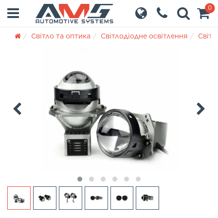
0
Світло та оптика
Світлодіодне освітлення
Світл