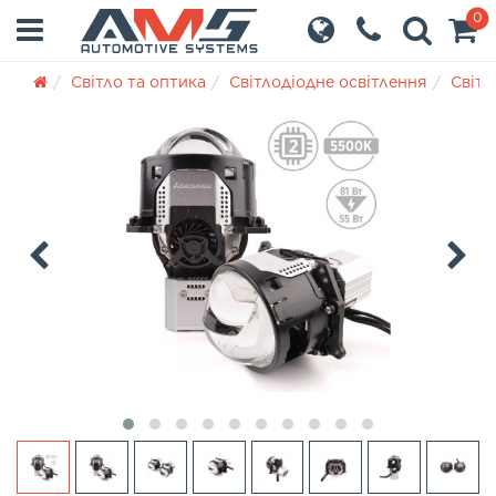
0
Світло та оптика
Світлодіодне освітлення
Світл
‹
›