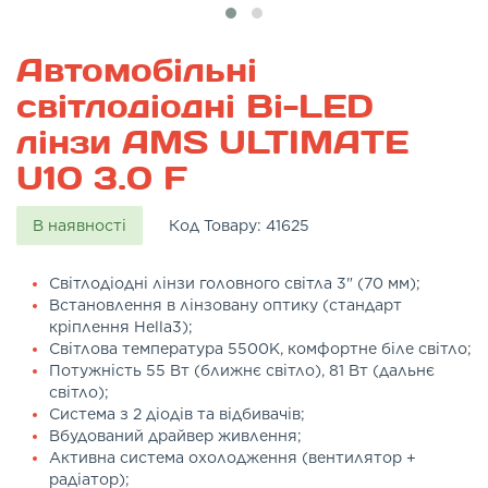
Автомобільні
світлодіодні Bi-LED
лінзи AMS ULTIMATE
U10 3.0 F
В наявності
Код Товару:
41625
Світлодіодні лінзи головного світла 3" (70 мм);
Встановлення в лінзовану оптику (стандарт
кріплення Hella3);
Світлова температура 5500K, комфортне біле світло;
Потужність 55 Вт (ближнє світло), 81 Вт (дальнє
світло);
Система з 2 діодів та відбивачів;
Вбудований драйвер живлення;
Активна система охолодження (вентилятор +
радіатор);