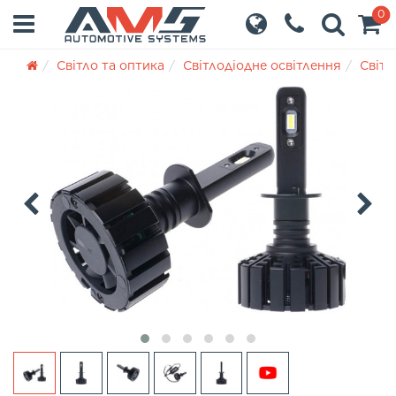
0
Світло та оптика
Світлодіодне освітлення
Світл