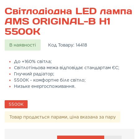
Світлодіодна LED лампа
AMS ORIGINAL-B H1
5500K
В наявності
Код Товару:
14418
До +160% світла;
Світлотіньова межа відповідає стандартам ЄС;
Гнучкий радіатор;
5500К - комфортне біле світло;
Низьке енергоспоживання.
5500K
Товар продається парами, ціна вказана за пару