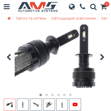
0
Світло та оптика
Світлодіодне освітлення
Світл