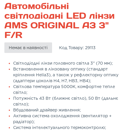
Автомобільні
світлодіодні LED лінзи
AMS ORIGINAL A3 3"
F/R
Немає в наявності
Код Товару:
29113
Світлодіодні лінзи головного світла 3" (70 мм);
Встановлення в лінзовану оптику (стандарт
кріплення Hella3), а також у рефлекторну оптику
(адаптери цоколів H4, H7, HB3, HB4);
Світлова температура 5000K, комфортне тепле
світло;
Потужність 43 Вт (ближнє світло), 50 Вт (дальнє
світло);
Вбудований драйвер живлення;
Активна система охолодження (вентилятор +
радіатор);
Система інтелектуального термоконтролю;