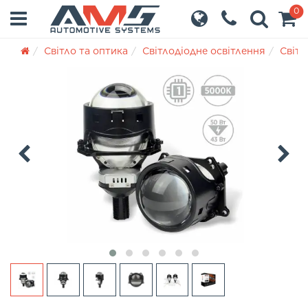
0
Світло та оптика
Світлодіодне освітлення
Світл