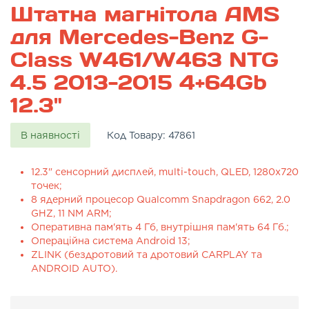
Штатна магнітола AMS
для Mercedes-Benz G-
Class W461/W463 NTG
4.5 2013-2015 4+64Gb
12.3"
В наявності
Код Товару:
47861
12.3" сенсорний дисплей, multi-touch, QLED, 1280x720
точек;
8 ядерний процесор Qualcomm Snapdragon 662, 2.0
GHZ, 11 NM ARM;
Оперативна пам'ять 4 Гб, внутрішня пам'ять 64 Гб.;
Операційна система Android 13;
ZLINK (бездротовий та дротовий CARPLAY та
ANDROID AUTO).