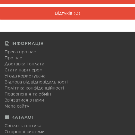
Відгуків (0)
ІНФОРМАЦІЯ
Преса про нас
Про нас
Доставка і оплата
Стати партнером
Угода користувача
Відмова від відповідальності
Політика конфіденційності
Повернення та обмін
Зв'язатися з нами
Мапа сайту
КАТАЛОГ
Світло та оптика
Охоронні системи