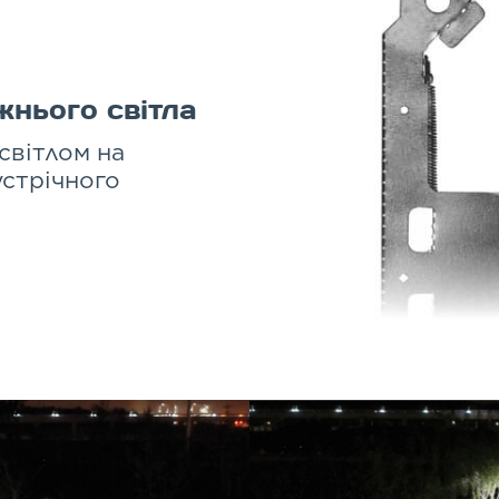
жнього світла
світлом на
устрічного