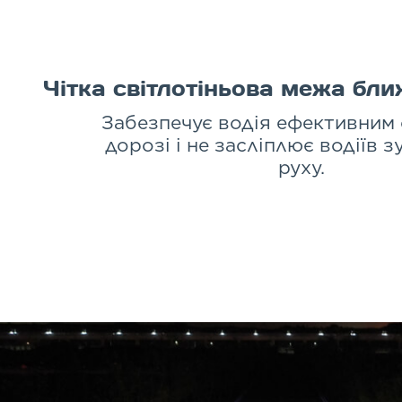
Чітка світлотіньова межа бли
Забезпечує водія ефективним 
дорозі і не засліплює водіїв з
руху.