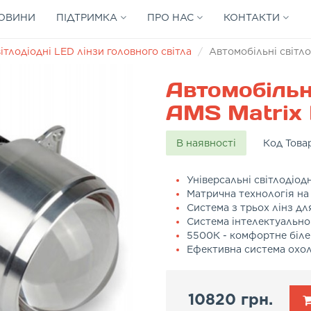
ОВИНИ
ПІДТРИМКА
ПРО НАС
КОНТАКТИ
ітлодіодні LED лінзи головного світла
Автомобільні світло
Автомобільні
AMS Matrix 
В наявності
Код Това
Універсальні світлодіодн
Матрична технологія на 
Система з трьох лінз дл
Система інтелектуально
5500К - комфортне біле 
Ефективна система охо
10820 грн.