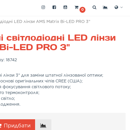
0
діодні LED лінзи AMS Matrix Bi-LED PRO 3"
 світлодіодні LED лінзи
Bi-LED PRO 3"
ру:
18742
і лінзи 3" для заміни штатної лінзованої оптики;
основі оригінальних чіпів CREE (США);
я фокусування світлового потоку;
го термоконтроля;
світло;
лодження.
Придбати