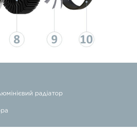
юмінієвий радіатор
ора