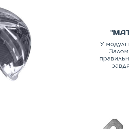
"МА
У модулі 
Залом
правильн
завдя