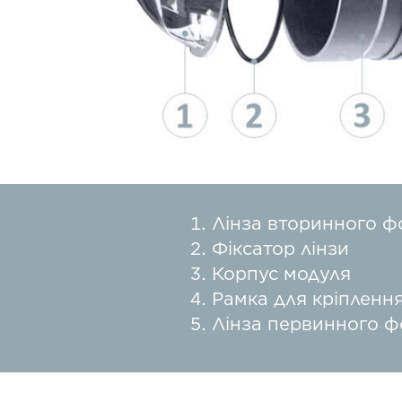
Лінза вторинного ф
Фіксатор лінзи
Корпус модуля
Рамка для кріпленн
Лінза первинного ф