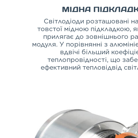
МІДНА ПІДКЛАД
Світлодіоди розташовані на
товстої мідною підкладкою, я
прилягає до зовнішнього р
модуля. У порівнянні з алюмініє
вдвічі більший коефіці
теплопровідності, що забе
ефективний тепловідвід світ