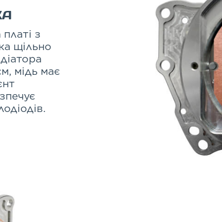
КА
 платі з
ка щільно
адіатора
м, мідь має
єнт
зпечує
лодіодів.