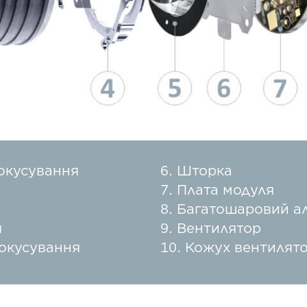
окусування
Шторка
Плата модуля
Багатошаровий ал
я
Вентилятор
окусування
Кожух вентилят