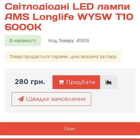
Світлодіодні LED лампи
AMS Longlife WY5W T10
6000K
В наявності
Код Товару:
41305
Товар продається парами, ціна вказана за пару
280 грн.
Придбати
Швидке замовлення
Опис