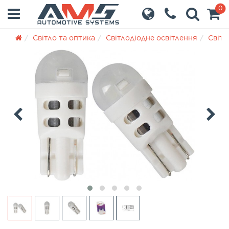
0
Світло та оптика
Світлодіодне освітлення
Світл