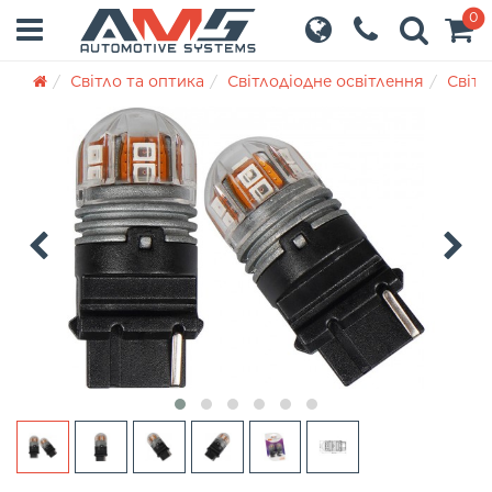
0
Світло та оптика
Світлодіодне освітлення
Світл