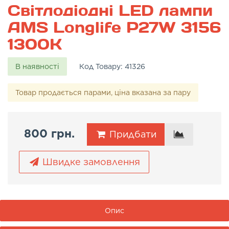
Світлодіодні LED лампи
AMS Longlife P27W 3156
1300K
В наявності
Код Товару:
41326
Товар продається парами, ціна вказана за пару
800 грн.
Придбати
Швидке замовлення
Опис