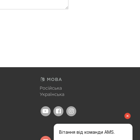
МОВА
Російська
Українська