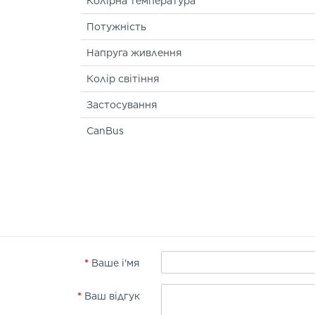
Колірна температура
Потужність
Напруга живлення
Колір світіння
Застосування
CanBus
Ваше і'мя
Ваш відгук