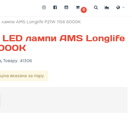
0
D лампи AMS Longlife P21W 1156 6000K
і LED лампи AMS Longlife
6000K
д Товару:
41306
ціна вказана за пару