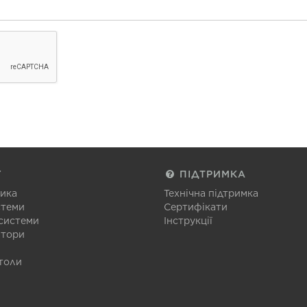
Г
ПІДТРИМКА
тика
Технічна підтримка
стеми
Сертифікати
 системи
Інструкції
атори
толи