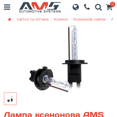
0
Світло та оптика
Ксенон
Ксенонові лампи
Ла
Лампа ксенонова AMS