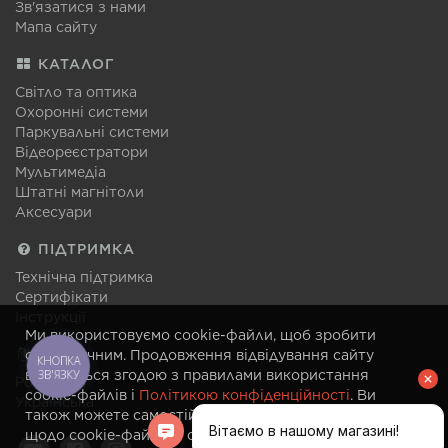
Зв'язатися з нами
Мапа сайту
КАТАЛОГ
Світло та оптика
Охоронні системи
Паркувальні системи
Відеореєстратори
Мультимедіа
Штатні магнітоли
Аксесуари
ПІДТРИМКА
Технічна підтримка
Сертифікати
Інструкції
Ми використовуємо cookie-файли, щоб зробити
МОВА
сайт зручним. Продовження відвідування сайту
КНОПКА
ЗВ'ЯЗКУ
вважається згодою з правилами використання
Російська
cookie-файлів і
Політикою конфіденційності
. Ви
Українська
також можете самостійно змінити налаштування
щодо cookie-файлів у своєму браузері в будь-який