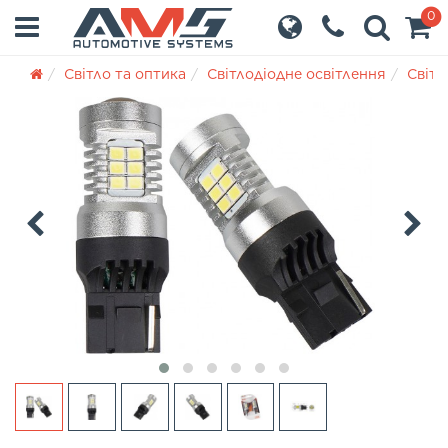
0
Світло та оптика
Світлодіодне освітлення
Світл