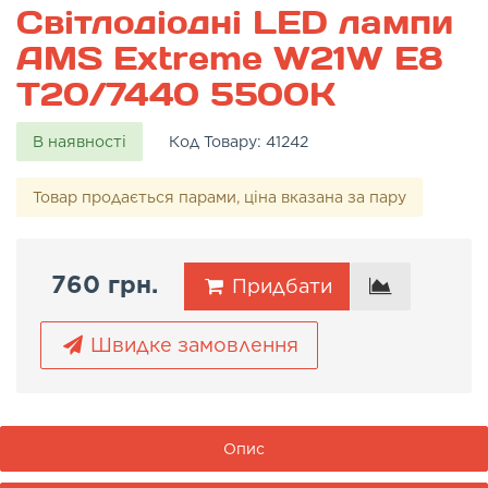
Світлодіодні LED лампи
AMS Extreme W21W E8
T20/7440 5500K
В наявності
Код Товару:
41242
Товар продається парами, ціна вказана за пару
760 грн.
Придбати
Швидке замовлення
Опис