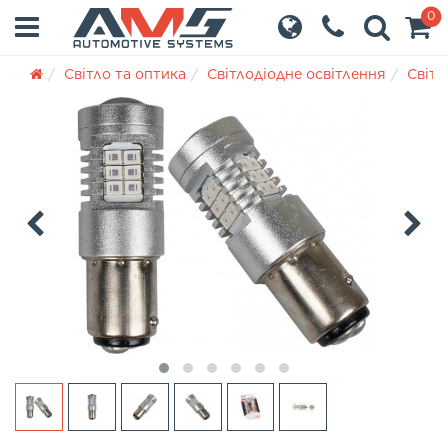
0
Світло та оптика
Світлодіодне освітлення
Світл