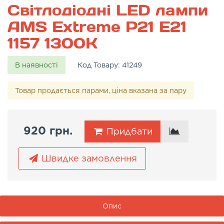
Світлодіодні LED лампи
AMS Extreme P21 E21
1157 1300K
В наявності
Код Товару:
41249
Товар продається парами, ціна вказана за пару
920 грн.
Придбати
Швидке замовлення
Опис