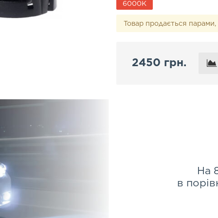
6000K
Товар продається парами, 
2450 грн.
На 
в порів