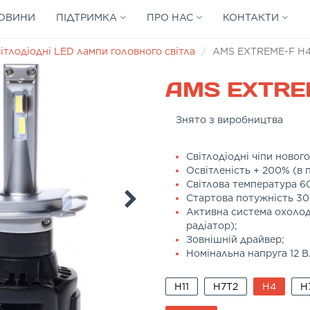
ОВИНИ
ПІДТРИМКА
ПРО НАС
КОНТАКТИ
ітлодіодні LED лампи головного світла
AMS EXTREME-F H4
AMS EXTRE
Знято з виробництва
Світлодіодні чіпи нового
Освітленість + 200% (в 
Світлова температура 6
Стартова потужність 30 
Активна система охоло
радіатор);
Зовнішній драйвер;
Номінальна напруга 12 В
H11
H7T2
H4
H