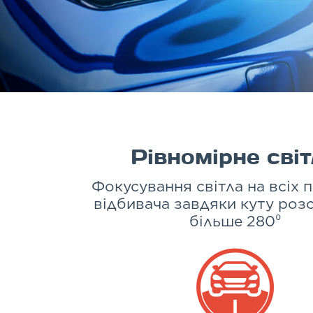
Рівномірне сві
Фокусування світла на всіх 
відбивача завдяки куту роз
більше 280⁰