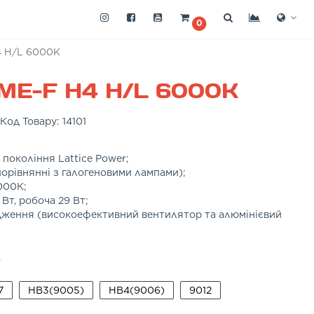
0
 H/L 6000K
ME-F H4 H/L 6000K
Код Товару:
14101
 покоління Lattice Power;
порівнянні з галогеновими лампами);
000К;
Вт, робоча 29 Вт;
дження (високоефективний вентилятор та алюмінієвий
.
7
HB3(9005)
HB4(9006)
9012