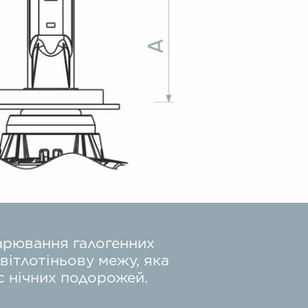
арювання галогенних
вітлотіньову межу, яка
с нічних подорожей.