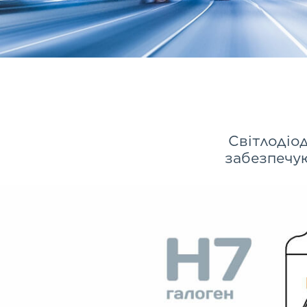
Світлодіод
забезпечую