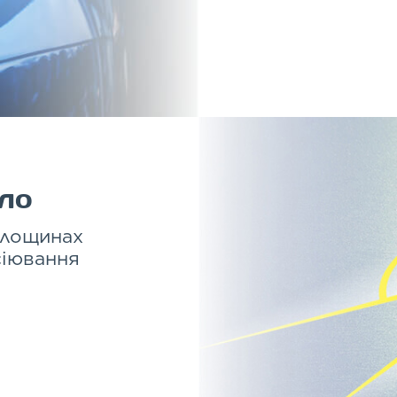
тло
площинах
сіювання