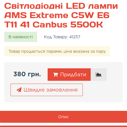
Світлодіодні LED лампи
AMS Extreme C5W E6
T11 41 Canbus 5500K
В наявності
Код Товару:
41237
Товар продається парами, ціна вказана за пару
380 грн.
Придбати
Швидке замовлення
Опис