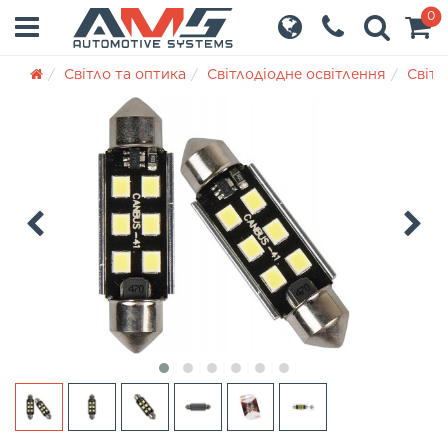
0
Світло та оптика
Світлодіодне освітлення
Світл