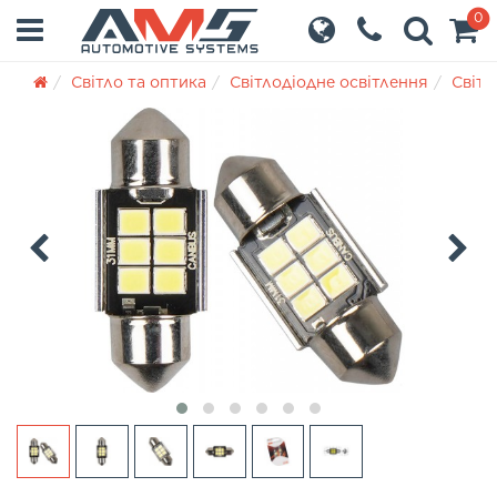
0
Світло та оптика
Світлодіодне освітлення
Світл