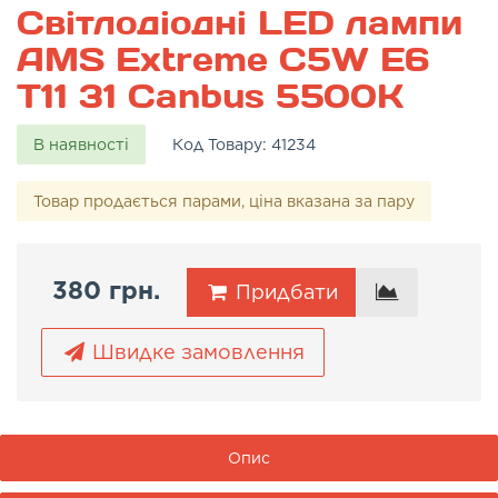
Світлодіодні LED лампи
AMS Extreme C5W E6
T11 31 Canbus 5500K
В наявності
Код Товару:
41234
Товар продається парами, ціна вказана за пару
380 грн.
Придбати
Швидке замовлення
Опис