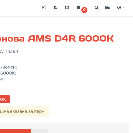
0
онова AMS D4R 6000K
ру:
14394
) Люмен;
 6000К;
ин;
00K
ціна вказана за пару