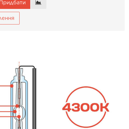
Придбати
лення