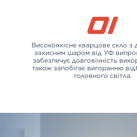
01
Високоякісне кварцове скло з
захисним шаром від УФ випр
забезпечує довговічність вико
також запобігає вигоранню ві
головного світла.