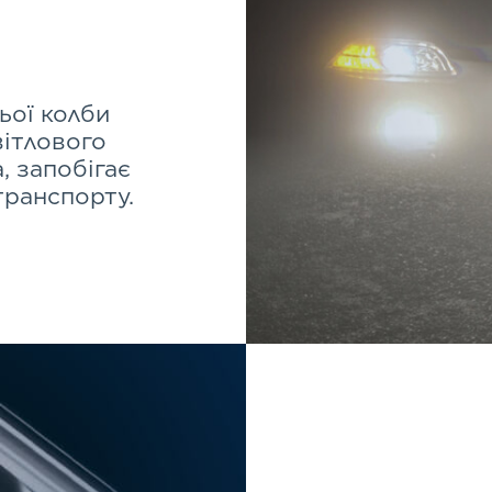
ої колби
вітлового
, запобігає
транспорту.