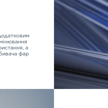
 додатковим
омінювання
ристання, а
дбивача фар