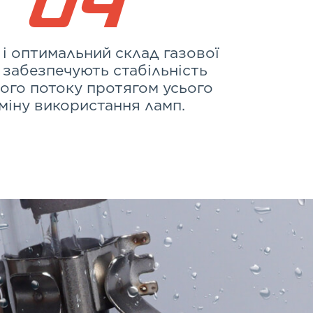
0
4
 і оптимальний склад газової
 забезпечують стабільність
вого потоку протягом усього
міну використання ламп.