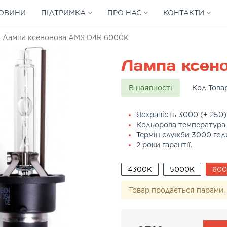
ОВИНИ
ПІДТРИМКА
ПРО НАС
КОНТАКТИ
Лампа ксенонова AMS D4R 6000K
Лампа ксен
В наявності
Код Това
Яскравість 3000 (± 250
Кольорова температура
Термін служби 3000 год
2 роки гарантії.
4300K
5000K
60
Товар продається парами, 