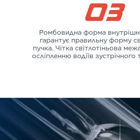
03
Ромбовидна форма внутрішнь
гарантує правильну форму с
пучка. Чітка світлотіньова межа
осліпленню водіїв зустрічного 