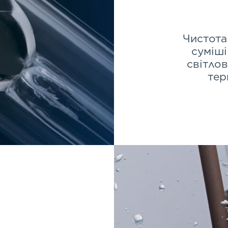
Чистота
суміші
світло
тер