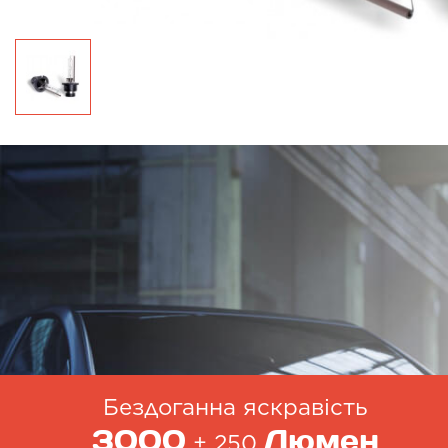
Бездоганна яскравість
3000
Люмен
± 250