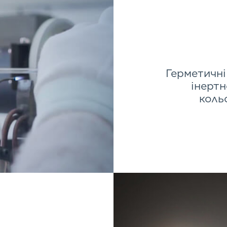
Герметичн
інертн
коль