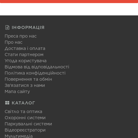
ІНФОРМАЦІЯ
Преса про нас
Про нас
Доставка і оплата
Стати партнером
Угода користувача
Відмова від відповідальності
Політика конфіденційності
Повернення та обмін
Зв'язатися з нами
Мапа сайту
КАТАЛОГ
Світло та оптика
Охоронні системи
Паркувальні системи
Відеореєстратори
Мультимедіа