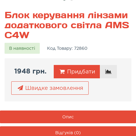
Блок керування лінзами
додаткового світла AMS
C4W
В наявності
Код Товару:
72860
1948 грн.
Придбати
Швидке замовлення
Опис
Відгуків (0)