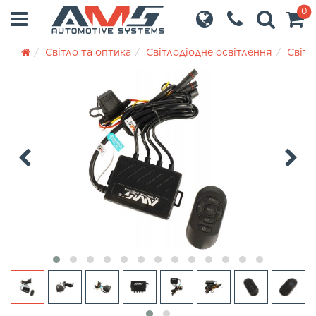
0
Світло та оптика
Світлодіодне освітлення
Світл
‹
›