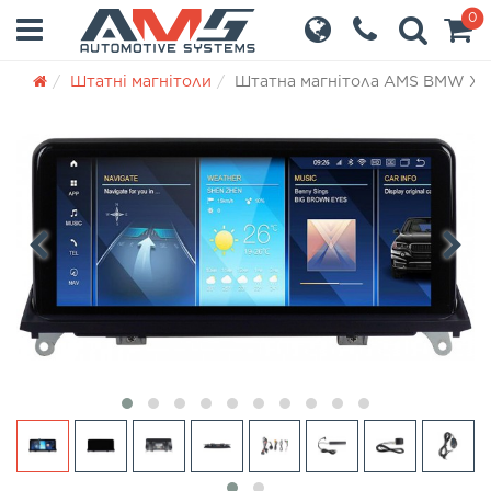
0
Штатні магнітоли
Штатна магнітола AMS BMW X5 E7
‹
›