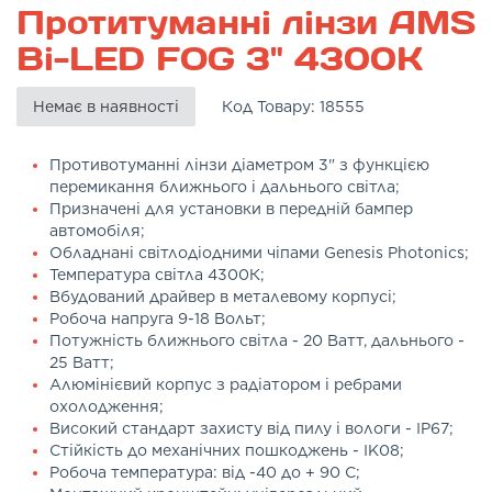
Протитуманні лінзи AMS
Bi-LED FOG 3" 4300K
Немає в наявності
Код Товару:
18555
Противотуманні лінзи діаметром 3" з функцією
перемикання ближнього і дальнього світла;
Призначені для установки в передній бампер
автомобіля;
Обладнані світлодіодними чіпами Genesis Photonics;
Температура світла 4300К;
Вбудований драйвер в металевому корпусі;
Робоча напруга 9-18 Вольт;
Потужність ближнього світла - 20 Ватт, дальнього -
25 Ватт;
Алюмінієвий корпус з радіатором і ребрами
охолодження;
Високий стандарт захисту від пилу і вологи - IP67;
Стійкість до механічних пошкоджень - IK08;
Робоча температура: від -40 до + 90 С;