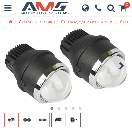
0
Світло та оптика
Світлодіодне освітлення
Світл