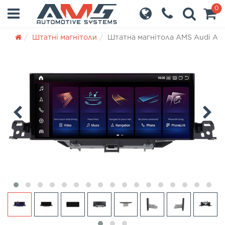
0
Штатні магнітоли
Штатна магнітола AMS Audi A4L
‹
›