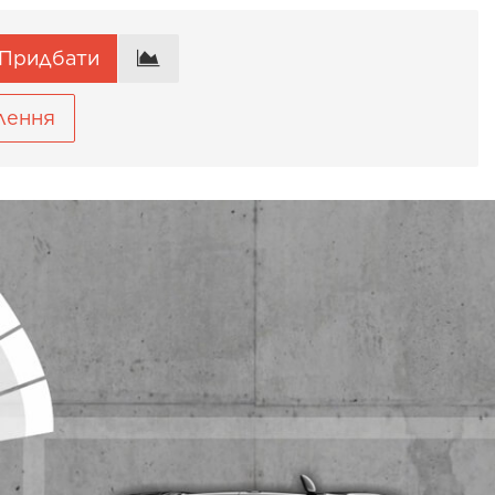
Придбати
лення