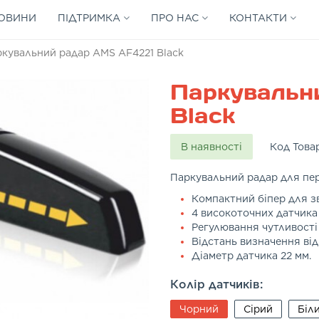
ОВИНИ
ПІДТРИМКА
ПРО НАС
КОНТАКТИ
кувальний радар AMS AF4221 Black
Паркувальн
Black
В наявності
Код Това
Паркувальний радар для пе
Компактний біпер для з
4 високоточних датчика
Регулювання чутливості 
Відстань визначення від 
Діаметр датчика 22 мм.
Колір датчиків:
Чорний
Сірий
Біл