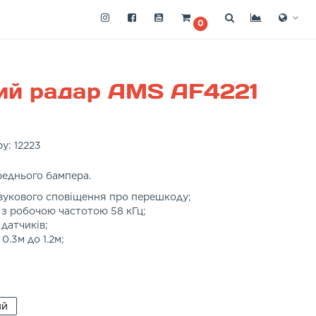
0
ий радар AMS AF4221
ру:
12223
реднього бампера.
вукового сповіщення про перешкоду;
 з робочою частотою 58 кГц;
датчиків;
0.3м до 1.2м;
ий