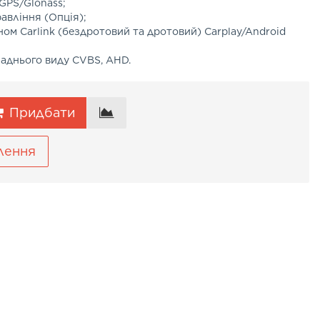
 GPS/Glonass;
авління (Опція);
ом Carlink (бездротовий та дротовий) Carplay/Android
аднього виду CVBS, AHD.
Придбати
лення