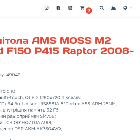
0
нітола AMS MOSS M2
d F150 P415 Raptor 2008-
ру:
49042
oid 10;
lti-touch, QLED, 1280x720 пікселів;
ГГц 64 біт Unisoc UIS8581A 8*Cortex A55 ARM 28NM;
, внутрішня пам'ять 32 Гб;
й радіоприймач Si4755;
ba TCB 001HQ/TDA7388;
оцесор DSP AKM AK7604VQ;