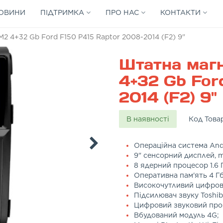
ОВИНИ
ПІДТРИМКА
ПРО НАС
КОНТАКТИ
 4+32 Gb Ford F150 P415 Raptor 2008-2014 (F2) 9"
Штатна маг
4+32 Gb For
2014 (F2) 9"
В наявності
Код Това
Операційна система Andr
9" сенсорний дисплей, mu
8 ядерний процесор 1.6 
Оперативна пам'ять 4 Гб
Високочутливий цифрови
Підсилювач звуку Toshi
Цифровий звуковий пр
Вбудований модуль 4G;