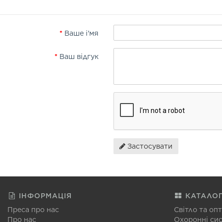
Ваше і'мя
Ваш відгук
Застосувати
ІНФОРМАЦІЯ
КАТАЛО
Преса про нас
Світло та оп
Про нас
Охоронні си