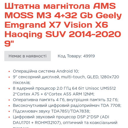
Штатна магнітола AMS
MOSS M3 4+32 Gb Geely
Emgrand X7 Vision X6
Haoqing SUV 2014-2020
9"
Немає в наявності
Код Товару:
49919
Операційна система Android 10;
9" сенсорний дисплей, multi-touch, QLED, 1280x720
пікселів;
8 ядерний процесор 2.0 ГГц 64 біт Unisoc UMS512
2*Cortex A75 + 6*Cortex A55 ARM 12NM;
Оперативна пам'ять 4 Гб, внутрішня пам'ять 32 Гб;
Високочутливий цифровий радіоприймач TDA 7708;
Підсилювач звуку TDA7851/TDA7838;
Цифровий звуковий процесор DSP 2*DSP (ADI
DAU1701 + ROHM32107), оптичний та коаксіальний