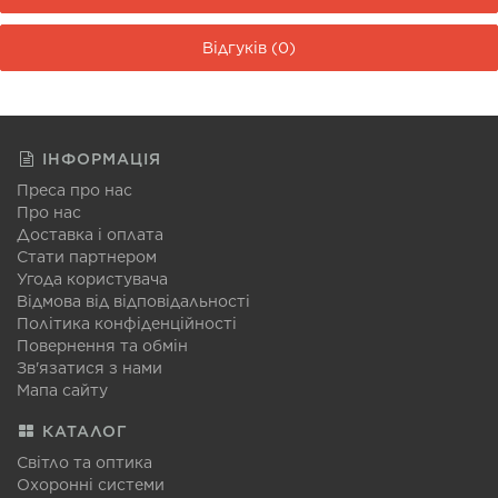
Відгуків (0)
ІНФОРМАЦІЯ
Преса про нас
Про нас
Доставка і оплата
Стати партнером
Угода користувача
Відмова від відповідальності
Політика конфіденційності
Повернення та обмін
Зв'язатися з нами
Мапа сайту
КАТАЛОГ
Світло та оптика
Охоронні системи