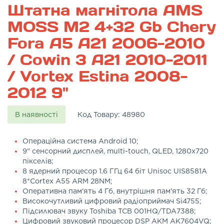
Штатна магнітола AMS
MOSS M2 4+32 Gb Chery
Fora A5 A21 2006-2010
/ Cowin 3 A21 2010-2011
/ Vortex Estina 2008-
2012 9"
В наявності
Код Товару:
48980
Операційна система Android 10;
9" сенсорний дисплей, multi-touch, QLED, 1280x720
пікселів;
8 ядерний процесор 1.6 ГГц 64 біт Unisoc UIS8581A
8*Cortex A55 ARM 28NM;
Оперативна пам'ять 4 Гб, внутрішня пам'ять 32 Гб;
Високочутливий цифровий радіоприймач Si4755;
Підсилювач звуку Toshiba TCB 001HQ/TDA7388;
Цифровий звуковий процесор DSP AKM AK7604VQ;