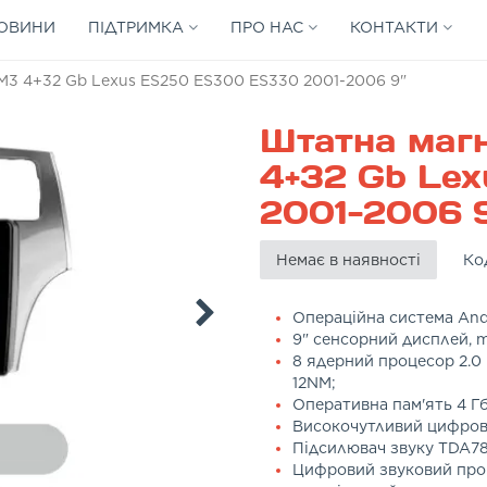
ОВИНИ
ПІДТРИМКА
ПРО НАС
КОНТАКТИ
3 4+32 Gb Lexus ES250 ES300 ES330 2001-2006 9"
Штатна маг
4+32 Gb Le
2001-2006 
Немає в наявності
Ко
Операційна система Andr
9" сенсорний дисплей, mu
8 ядерний процесор 2.0 
12NM;
Оперативна пам'ять 4 Гб
Високочутливий цифров
Підсилювач звуку TDA7
Цифровий звуковий проц