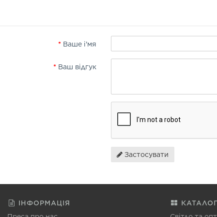
Ваше і'мя
Ваш відгук
Застосувати
ІНФОРМАЦІЯ
КАТАЛО
Преса про нас
Світло та оп