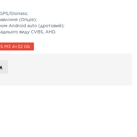
 GPS/Glonass;
авління (Опція);
ном Android auto (дротовий);
аднього виду CVBS, AHD.
S M3 4+32 Gb