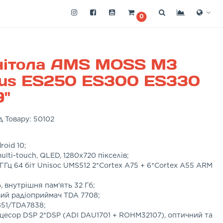
0
нітола AMS MOSS M3
xus ES250 ES300 ES330
9"
д Товару:
50102
oid 10;
lti-touch, QLED, 1280x720 пікселів;
ГГц 64 біт Unisoc UMS512 2*Cortex A75 + 6*Cortex A55 ARM
, внутрішня пам'ять 32 Гб;
ий радіоприймач TDA 7708;
851/TDA7838;
есор DSP 2*DSP (ADI DAU1701 + ROHM32107), оптичний та