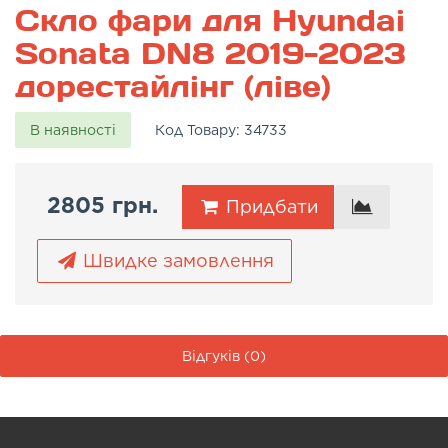
Скло фари для Hyundai
Sonata DN8 2019-2023
дорестайлінг (ліве)
В наявності
Код Товару:
34733
2805 грн.
Придбати
Швидке замовлення
Відгуків (0)