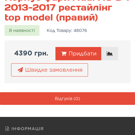
2013-2017 рестайлінг
top model (правий)
В наявності
Код Товару:
48076
4390 грн.
Придбати
Швидке замовлення
Відгуків (0)
ІНФОРМАЦІЯ