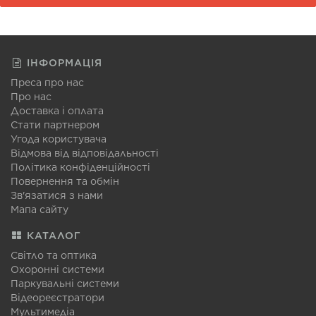
ІНФОРМАЦІЯ
Преса про нас
Про нас
Доставка і оплата
Стати партнером
Угода користувача
Відмова від відповідальності
Політика конфіденційності
Повернення та обмін
Зв'язатися з нами
Мапа сайту
КАТАЛОГ
Світло та оптика
Охоронні системи
Паркувальні системи
Відеореєстратори
Мультимедіа