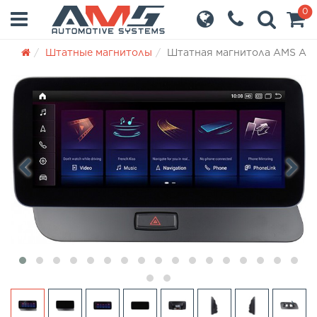
0
Штатные магнитолы
Штатная магнитола AMS Audi
‹
›